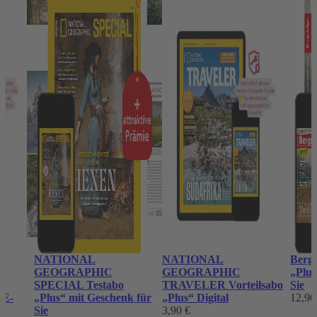
NATIONAL
NATIONAL
Bergs
GEOGRAPHIC
GEOGRAPHIC
„Plus
SPECIAL Testabo
TRAVELER Vorteilsabo
Sie
 E-
„Plus“ mit Geschenk für
„Plus“ Digital
12,90
Sie
3,90 €