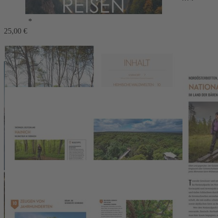
Stefan Hefele, Julia Schattauer, Hartmut Krinitz,
Martin Schmidt, Re Heue
*
25,00 €
49,99 €
20,99 €
Vorzugspreis für Abonnenten
1
Zum Warenkorb hinzufügen
oder im Handel kaufen
Zur Wunschliste hinzufügen
Sofort lieferbar
Erleben Sie die Einzigartigkeit der grünen Ökosysteme auf einer
unvergleichlichen Reise durch die Waldlandschaften Europas
288 Seiten, ca. 260 Abbildungen, Format 22,8 x 29,6 cm,
Hardcover
Beschreibung
Ab ins Grüne! Faszination Waldfotografie
Erleben Sie die
Einzigartigkeit der grünen Ökosysteme
auf einer
unvergleichlichen Reise durch die Waldlandschaften Europas:
Mystische Inselwälder
,
schroffe Berglandschaften
und
imposante Baumwipfelpfade
: Dieser Bildband nimmt Sie mit in
die
grünen Paradise Europas
. Mit National Geographic Experten
erkunden wir die Urwälder der
Karpaten, die deutschen Wälder
wie Pfälzer Wald, Schwarzwald und Spreewald und lassen uns