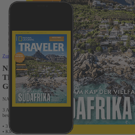
Zum Anfang der Bildergalerie springen
NATIONAL GEOGRAPHIC
TRAVELER Testabo „Plus“ mit
Geschenk für Sie
NATIONAL GEOGRAPHIC TRAVELER
3 Ausgaben Print + Digital bequem und sicher direkt beim Verlag
bestellen und Vorteile testen:
• 3 Ausgaben mit Preisvorteil testen und sparen
• Kleine Dankeschön-Prämie zur Auswahl für Sie