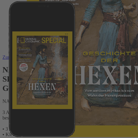
Zum Anfang der Bildergalerie springen
NATIONAL GEOGRAPHIC
SPECIAL Testabo „Plus“ mit
Geschenk für Sie
NATIONAL GEOGRAPHIC SPECIAL
3 Ausgaben Print + Digital bequem und sicher direkt beim Verlag
bestellen und Vorteile testen:
• 3 Ausgaben mit Preisvorteil testen und sparen
• Kleine Dankeschön-Prämie zur Auswahl für Sie