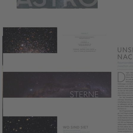
68,00 €
54,99 €
Vorzugspreis für Abonnenten
1
Zum Warenkorb hinzufügen
oder im Handel kaufen
Zur Wunschliste hinzufügen
Sofort lieferbar
Der Atlas von den Grundlagen der Weltraumwissenschaft, Karten
aller Planeten unseres Sonnensystems bis zu Himmelskarten für alle
Jahreszeiten und Sternbilder
432 Seiten, ca. 270 Abbildungen, Format 26,3 x 34,9 cm,
Hardcover.
Beschreibung
Die Faszination des Sternenhimmels
Ein Atlas der Grundlagen der Weltraumwissenschaft, Karten aller
Planeten unseres Sonnensystems bis zu Himmelskarten für alle
Jahreszeiten und Sternbilder.
Für alle, die zu den Sternen aufschauen und mehr wissen wollen,
bietet dieser reich illustrierte Weltraumatlas alles, was sie brauchen.
Von den Grundlagen der Weltraumwissenschaft und Karten aller
Planeten unseres Sonnensystems bis hin zu Himmelskarten für alle
vier Jahreszeiten und alle Sternbilder ist "Das große Buch der
Astronomie" von National Geographic das ultimative Werk, um den