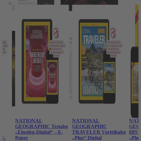
NATIONAL
NATIONAL
NAT
GEOGRAPHIC Testabo
GEOGRAPHIC
GEO
„Einstieg-Digital“ – E-
TRAVELER Vorteilsabo
HIST
 E-
Paper
„Plus“ Digital
„Plus