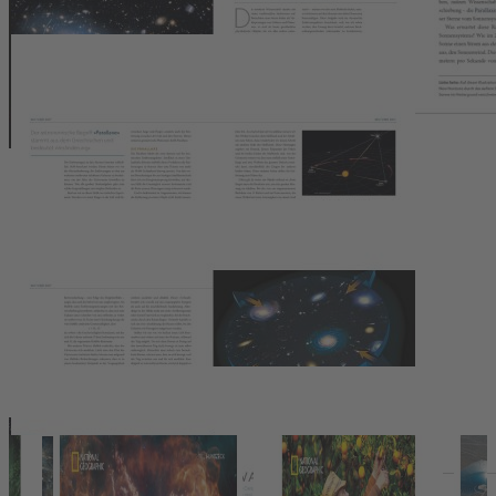
Nachthimmel zu erleben und zu kennen. Erliegen auch Sie der
Faszination des Sternenhimmels.
Über 200 Karten und Grafiken
zu den unzähligen Monden
und Planeten
Beeindruckende Astrofotografie:
Mehr als 350 Fotos
,
aufgenommen von der Erde und aus dem Weltraum
Sternenkarte:
Tabellen und Hinweise zu allen Sternbildern
,
die von der nördlichen und südlichen Hemisphäre aus sichtbar
sind
Suchen Sie noch Geschenke für Astronomie Fans? Dann
machen Sie ihnen mit diesem
unfassenden Kosmos Buch
eine Freude!
Details
Pressestimmen
Wir haben andere Produkte gefunden, die Ihnen gefallen
könnten!