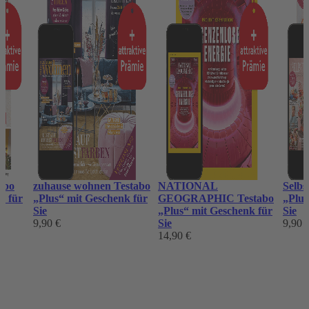
abo
zuhause wohnen Testabo
NATIONAL
Selbs
k für
„Plus“ mit Geschenk für
GEOGRAPHIC Testabo
„Plus
Sie
„Plus“ mit Geschenk für
Sie
9,90 €
Sie
9,90 
14,90 €