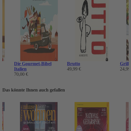
Die Gourmet-Bibel
Brutto
Grill
Italien
49,99 €
24,99
70,00 €
Das könnte Ihnen auch gefallen