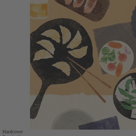
Zum Anfang der Bildergalerie springen
Otsumami – Japanische Tapas
70 köstliche Kleinigkeiten
29,99 €
1
Zum Warenkorb hinzufügen
oder im Handel kaufen
Zur Wunschliste hinzufügen
Sofort lieferbar
Kochbuch mit 70 authentischen japanischen Tapas-Rezepten.
176 Seiten, ca. 106 Abbildungen, Format 20,3 x 26,0 cm,
Hardcover