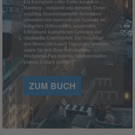
Ein Kurzurlaub voller Entdeckungen in
Ein Kurzurlaub voller Entdeckungen in
handverlesenen Kulturhighlights, besonderen
München – entspannt und stressfrei. Dieser
Hamburg – entspannt und stressfrei. Dieser
Erlebnissen, feiner Küche und charmanten
sorgfältig zusammengestellte Reiseführer
sorgfältig zusammengestellte Reiseführer
Unterkünften.
präsentiert eine handverlesene Auswahl an
präsentiert eine handverlesene Auswahl an
kulturellen Höhepunkten, spannenden
kulturellen Höhepunkten, spannenden
Erlebnissen, kulinarischen Genüssen und
Erlebnissen, kulinarischen Genüssen und
ZUM BUCH
charmanten Unterkünften. Die Vorschläge
charmanten Unterkünften. Die Vorschläge
sind übersichtlich nach Tageszeiten geordnet,
sind übersichtlich nach Tageszeiten geordnet,
sodass Sie sich Ihren individuellen
sodass Sie sich Ihren individuellen
Wochenend-Plan mühelos zusammenstellen
Wochenend-Plan mühelos zusammenstellen
können. Einfach perfekt!
können. Einfach perfekt!
ZUM BUCH
ZUM BUCH