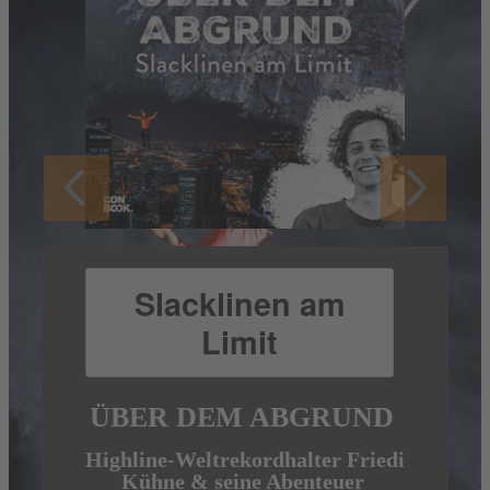
Ein Bildband mit
über fünf
Slacklinen am
NEUHEITEN
Stunden
Limit
Audiomaterial
GOOD PLACES FOR
ÜBER DEM ABGRUND
GOOD PEOPLE
Highline-Weltrekordhalter Friedi
DIE GEILSTE LÜCKE
Der Inspirations-Bildband Good Places for
Kühne & seine Abenteuer