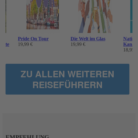
te
Pride On Tour
Die Welt im Glas
Nation
küste
19,99 €
19,99 €
Kanad
18,95 €
ZU ALLEN WEITEREN
REISEFÜHRERN
EMPFEHLUNG