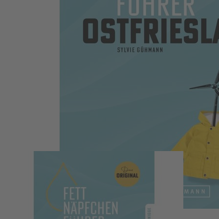
Zum Anfang der Bildergalerie springen
Fettnäpfchenführer Ostfriesland
Sylvie Gühmann
Der unterhaltsame Reiseknigge - das Original