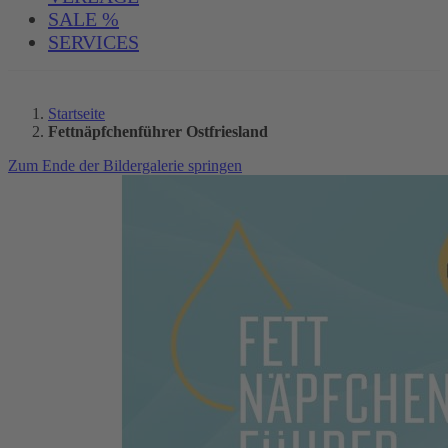
SALE %
SERVICES
Startseite
Fettnäpfchenführer Ostfriesland
Zum Ende der Bildergalerie springen