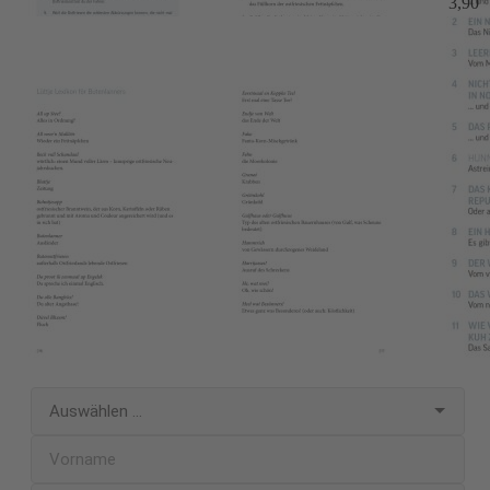
3,90 
Melden Sie sich jetzt für unseren
kostenlosen Newsletter an!
Verpassen Sie keine wichtigen Informationen mehr und erhalten
Sie
exklusive Inhalte
,
Angebote
und
Neuigkeiten
mit unserem
kostenlosen Newsletter. Mit unserem Newsletter versorgen wir
Sie mit allem, was Ihr Herz höherschlagen lässt:
spannende
Neuerscheinungen
,
Preis-Aktionen
,
Gewinnspiele und
vielem mehr
. Melden Sie sich jetzt unverbindlich und kostenlos
zu unserem Newsletter an. Den Newsletter können Sie jederzeit
wieder abbestellen.