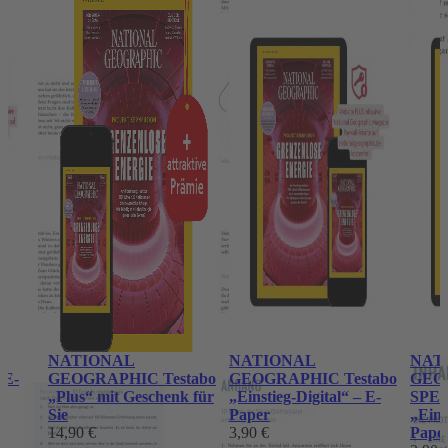
o
NATIONAL
NATIONAL
NAT
 E-
GEOGRAPHIC Testabo
GEOGRAPHIC Testabo
GEO
„Plus“ mit Geschenk für
„Einstieg-Digital“ – E-
SPEC
Sie
Paper
„Eins
14,90 €
3,90 €
Pape