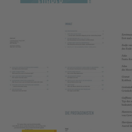
14,99 €
1
Zum Warenkorb hinzufügen
oder im Handel kaufen
Zur Wunschliste hinzufügen
Sofort lieferbar
Der ultimative Survival-Guide für das platte Land am Wattenmeer
224 Seiten, Format 14,0 x 21,0 cm, Klappenbroschur mit
Fadenheftung
Beschreibung
Sonja aus dem Ländle zieht ins ostfriesische Leer. Mit einem
Kulturschock rechnet sie nicht, schließlich liegt Ostfriesland ja in
Deutschland. Doch dann hüpft sie von einem Fettnäpfchen ins
nächste: Weshalb starrt sie der Jogger nach ihrem beherzten »Guten
Moin« so grimmig an? Wieso rühren Ostfriesen diesen verflixten
Tee nicht um? Zum Glück schließt Sonja bald Freundschaft mit
Grietje, die sie vor so manchem weiteren Missgeschick bewahrt.
Details
Autor:Innen-Information
Das könnte Ihnen auch gefallen