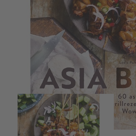
Zum Anfang der Bildergalerie springen
Asia BBQ
Leela Punyaratabandhu
*
60 asiatische Grillrezepte mit Wow-Effekt