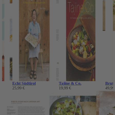
Echt Südtirol
Tajine & Co.
Brutt
25,99 €
19,99 €
49,99
Das könnte Ihnen auch gefallen