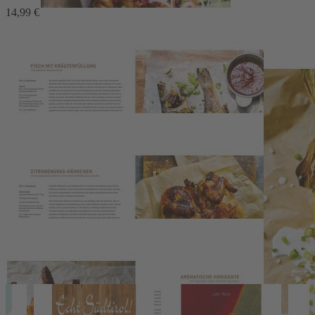
14,99 €
29,99 €
1
Zum Warenkorb hinzufügen
oder im Handel kaufen
Zur Wunschliste hinzufügen
Sofort lieferbar
60 asiatische Grillrezepte mit Wow-Effekt
Beschreibung
Authentische Grillrezepte aus Südostasien. Die preisgekrönte
Autorin weiß, wie »Asia BBQ« mit Fleisch, Fisch und Gemüse
geht. Vom klassischem Hähnchen-Satay und glasiertem
Schweinefleisch bis hin zu ausgefallenen Gerichten wie gefülltem
Zitronengras vom Grill, alle Rezepte in diesem Grillbuch lassen sich
problemlos mit handelsüblichem Grillequipment zubereiten.
Details
Autor:Innen-Information
Pressestimmen
Wir haben andere Produkte gefunden, die Ihnen gefallen
könnten!