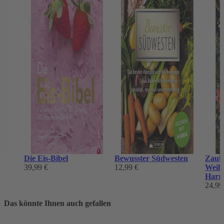
Die Eis-Bibel
Bewusster Südwesten
Zaub
39,99 €
12,99 €
Weihn
Harry
24,99
Das könnte Ihnen auch gefallen