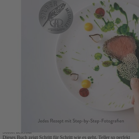
Zum Anfang der Bildergalerie springen
Der perfekte Teller
Anke Noack, Florian Bolk
Anrichten wie die Profis: Rezepte, Tipps & Inspirationen. Jedes
Rezept mit Step-by-Step-Fotografien
39,99 €
1
Zum Warenkorb hinzufügen
oder im Handel kaufen
Zur Wunschliste hinzufügen
Sofort lieferbar
Dieses Buch zeigt Schritt für Schritt wie es geht, Teller so perfekt