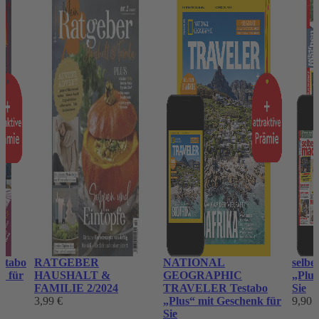
stabo
RATGEBER
NATIONAL
selbe
k für
HAUSHALT &
GEOGRAPHIC
„Plus
FAMILIE 2/2024
TRAVELER Testabo
Sie
3,99 €
„Plus“ mit Geschenk für
9,90 
Sie