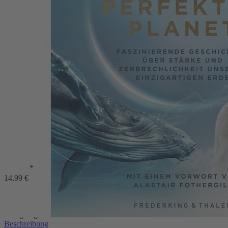
Zum Anfang der Bildergalerie springen
Ein perfekter Planet
Huw Cordey
Faszinierende Geschichten über Stärke und Zerbrechlichkeit unserer
einzigartigen Erde
*
Artikel vergriffen
14,99 €
32,99 €
Artikel vergriffen
oder im Handel kaufen
Faszinierende Geschichten über Stärke und Zerbrechlichkeit unserer
einzigartigen Erde
Beschreibung