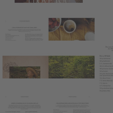
29,99 €
1
Zum Warenkorb hinzufügen
oder im Handel kaufen
Zur Wunschliste hinzufügen
Sofort lieferbar
Youtube videos
Recipes from the heart – die wichtigste Zutat ist die Liebe!
288 Seiten, ca. 120 Abbildungen, Format 19,3 x 26,1 cm,
Hardcover
Beschreibung