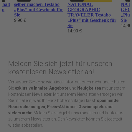
shalt
selber machen Testabo
NATIONAL
NAT
abo
„Plus“ mit Geschenk für
GEOGRAPHIC
GEOG
Sie
TRAVELER Testabo
„Plus
9,90 €
„Plus“ mit Geschenk für
Sie
Sie
14,90
14,90 €
Melden Sie sich jetzt für unseren
kostenlosen Newsletter an!
Verpassen Sie keine wichtigen Informationen mehr und erhalten
Sie
exklusive Inhalte
,
Angebote
und
Neuigkeiten
mit unserem
kostenlosen Newsletter. Mit unserem Newsletter versorgen wir
Sie mit allem, was Ihr Herz höherschlagen lässt:
spannende
Neuerscheinungen
,
Preis-Aktionen
,
Gewinnspiele und
vielem mehr
. Melden Sie sich jetzt unverbindlich und kostenlos
zu unserem Newsletter an. Den Newsletter können Sie jederzeit
wieder abbestellen.