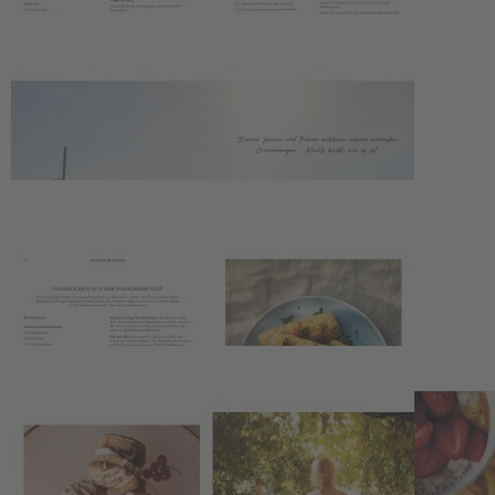
Plantbased, pure & simple
Kaum ein
Hollywood-Star
hat eine so beeindruckende
Neuerfindung geschafft und sich den Respekt und die Liebe ganz
neuer Followerinnen erschlossen. In ihrem ersten Kochbuch lädt
Pamela Anderson
uns in die
Küche ihres Landhauses auf
Vancouver Island
ein. Neben ihrem Garten, in dem sie mit großer
Freude
selbst Obst und Gemüse anbaut
, ist das Kochen eine der
größten Leidenschaften der Hollywood-Ikone und Aktivistin. Mit
viel Herzenswärme teilt sie nun ihre liebsten Rezepte aus der
pflanzenbasierten Küche
und gewährt uns
Einblick in ihr Leben
auf dem Land.
Unverstellt, sympathisch, hautnah
: So lebt und kocht
Pamela Anderson
Rezepte für Herz und Seele – 1
00 % plantbased
!
Emotionale
Einblicke in das Leben des Stars
auf Vancouver
Island
Details
Autor:Innen-Information
Pressestimmen
Wir haben andere Produkte gefunden, die Ihnen gefallen