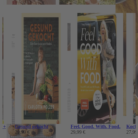
könnten!
l +
Gesund gekocht
Feel. Good. With. Food.
Koch
29,99 €
29,99 €
27,99