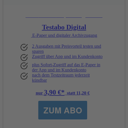
Unsere
Empfehlung:
Testabo Digital
E-Paper und digitaler Archivzugang
2 Ausgaben mit Preisvorteil testen und
sparen
Zugriff über App und im Kundenkonto
plus Sofort-Zugriff auf das E-Paper in
der App und im Kundenkonto
nach dem Testzeitraum jederzeit
kündbar
3,90 €*
nur
statt 11,20 €
ZUM ABO