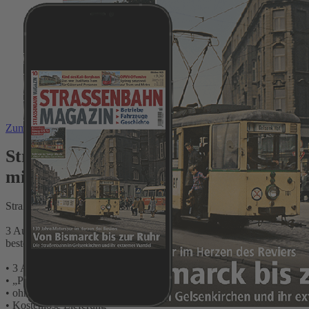
Zum Anfang der Bildergalerie springen
Straßenbahn Magazin Testabo „Plus“
mit Geschenk für Sie
Straßenbahn Magazin - Betriebe, Fahrzeuge, Geschichte
3 Ausgaben Print + Digital bequem und sicher direkt beim Verlag
bestellen und Vorteile testen:
• 3 Ausgaben ohne Risiko mit Preisvorteil testen
• „Plus“ = Zugriff auf digitale Ausgaben in der App oder im Web
• ohne Risko – nach dem Testzeitraum Jahr jederzeit kündbar
• Kostenlose Lieferung