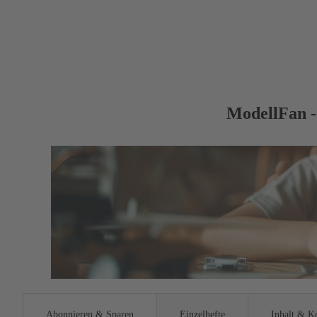
ModellFan -
Abonnieren & Sparen
Einzelhefte
Inhalt & K