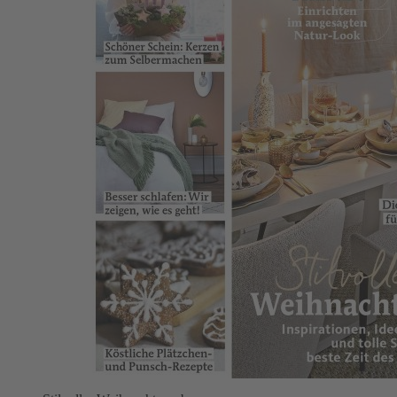
Zum Anfang der Bildergalerie springen
Living & More 2025/12
4,20 €
Auswählen
Ausgabenart
Print
4,20 €
Sofort lieferbar
Digital
3,99 €
Sofort
lieferbar
1
Zum Warenkorb hinzufügen
Zur Wunschliste hinzufügen
Sofort lieferbar