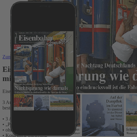
Zum Anfang der Bildergalerie springen
Eisenbahn Romantik Testabo „Plus“
mit Geschenk für Sie
Eisenbahn Romantik - Unterwegs mit Lust und Leidenschaft
3 Ausgaben Print + Digital bequem und sicher direkt beim Verlag
bestellen und Vorteile testen:
• 3 Ausgaben ohne Risiko mit Preisvorteil testen
• „Plus“ = Zugriff auf digitale Ausgaben in der App oder im Web
• ohne Risko – nach dem Testzeitraum Jahr jederzeit kündbar
• Kostenlose Lieferung