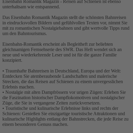
Eisenbahn Romantik Magazin - Reisen auf Schienen ist ebenso
unterhaltsam wie entspannend.
Das Eisenbahn Romantik Magazin stellt die schönsten Bahnreisen
in eindrucksvollen Bildern und gefühlvollen Texten vor, nimmt Sie
mit zu romantischen Nostalgiebahnen und gibt wertvolle Tipps rund
um den Bahntourismus.
Eisenbahn-Romantik erscheint als Begleitheft zur beliebten
gleichnamigen Fernsehserie des SWR. Das Heft wendet sich an
neue und wiederkehrende Leser und ist für die ganze Familie
konzipiert.
• Traumhafte Bahnreisen in Deutschland, Europa und der Welt:
Entdecken Sie atemberaubende Landschaften und malerische
Strecken, die das Reisen auf Schienen zu einem unvergesslichen
Erlebnis machen.
• Nostalgie mit alten Dampfrössern vor urigen Zügen: Erleben Sie
die Faszination historischer Dampflokomotiven und nostalgischer
Züge, die Sie in vergangene Zeiten zurückversetzen.
• Touristische und kulinarische Erlebnisse links und rechts der
Schienen: Genießen Sie einzigartige touristische Attraktionen und
kulinarische Highlights entlang der Bahnstrecken, die jede Reise zu
einem besonderen Genuss machen.