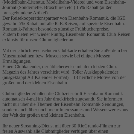
(Modellbahn-Literatur, Modellbahn-Videos) und vom Eisenbahn-
Journal (Sonderhefte, Broschüren etc.) 15% Rabatt (außer
preisgebundene Artikel).
Der Reisekooperationspartner von Eisenbahn-Romantik, die IGE,
gewährt 5% Rabatt auf alle IGE-Reisen, auf spezielle Eisenbahn-
Romantik-Fahrten besonders günstige Frühbucherpreise.
Zudem bieten wir wieder künftig Eisenbahn Romantik-Club-Reisen
exklusiv für unsere Clubmitglieder an
Mit der jährlich wechselnden Clubkarte erhalten Sie außerdem bei
Museumsbahnen bzw. Museen sowie bei einigen Messen
Ermäßigungen.
Einen Clubkalender, der üblicherweise mit dem letzten Club-
Magazin des Jahres verschickt wird. Toller Ausklappkalender
(ausgeklappt A3-Kalender-Format) – 13 herrliche Motive von der
großen und der kleinen Eisenbahn
Clubmitglieder erhalten die Clubzeitschrift Eisenbahn Romantik
automatisch 4-mal im Jahr druckfrisch zugesandt. Sie informiert
nicht nur über die Themen der Eisenbahn-Romantik-Sendungen,
sondern auch über noch mehr Interessantes und Wissenswertes aus
der Welt der großen und kleinen Eisenbahn.
Ihr neuer Streaming-Dienst mit über 30 RioGrande-Filmen zur
freien Auswahl: alle Clubmitglieder verfügen über einen