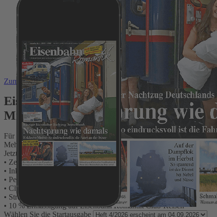
Zum Anfang der Bildergalerie springen
Eisenbahn Romanik -Club-Familien-
Mitgliedschaft
Für alle Fans der großen und kleinen Eisenbahnen
Mehr Leistung, mehr Infos, mehr Vorteile, mehr Eisenbahn
Jetzt Clubmitglied werden:
• Zeitschrift Eisenbahn Romantik 4x p.a. mit DVD
• Inklusive digitale Ausgaben
• Persönliche Clubkarte mit vielen Ermässigungen
• Clubkalender
• Streaming mit 30 (wechselnden) RioGrande-Filmen
• 10 % Ermässigung auf Eisenbahn Romantik Club-Reisen
Wählen Sie die Startausgabe