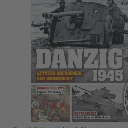
Zum Anfang der Bildergalerie springen
Clausewitz 2026/01
7,50 €
Auswählen
Ausgabenart
Print
7,50 €
Sofort lieferbar
Digital
6,99 €
Sofort
lieferbar
1
Zum Warenkorb hinzufügen
Zur Wunschliste hinzufügen
Sofort lieferbar