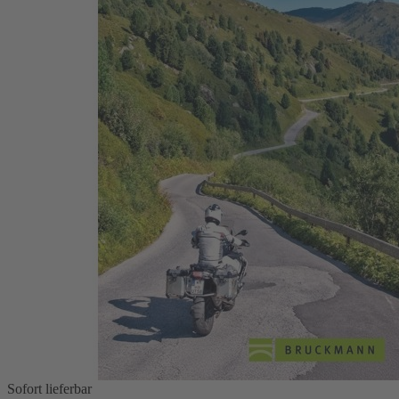
Zum Anfang der Bildergalerie springen
Die schönsten Motorradtouren
Österreich
Heinz E. Studt
40 Routen von Vorarlberg bis in die Karawanken
24,99 €
1
Zum Warenkorb hinzufügen
oder im Handel kaufen
Zur Wunschliste hinzufügen
Sofort lieferbar