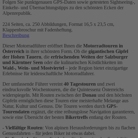
Folgen Sie punktgenauen GPS-Daten sowie getesteten Sightseeing-,
Einkehr- und Übernachtungstipps zu den schönsten Ecken der
Alpenrepublik.
224 Seiten, ca. 250 Abbildungen, Format 16,5 x 23,5 cm,
Klappenbroschur mit Fadenheftung.
Beschreibung
Dieser Motorradführer eröffnet Ihnen die
Motorradtouren in
Österreich
in ihrer schönsten Form. Ob die
gigantischen Gipfel
der Hohen Tauern
, die
erfrischenden Weiten der Salzburger
und Kärntner Seen
oder die kulinarischen Köstlichkeiten im
Wald-, Wein- und Mostviertel
– jede Region bietet einzigartige
Erlebnisse für leidenschaftliche Motorradfahrer.
Der umfassende Führer vereint
40 Tagestouren
und zwei
eindrucksvolle Wochentouren, die die Quintessenz Österreichs
widerspiegeln. Mit Routen zwischen der
Donau
und den höchsten
Gipfeln ermöglichen diese Touren eine meisterhafte Melange aus
Natur, Kultur und Genuss. Die Touren werden durch
GPS-
Tourendaten
ergänzt, die eine reibungslose Navigation garantieren,
sowie eine Übersicht der besten
Bikertreffs
entlang der Routen.
-
Vielfältige Routen
: Von alpinen Herausforderungen bis zu flachen
Genussfahrten – für jeden Biker ist etwas dabei.