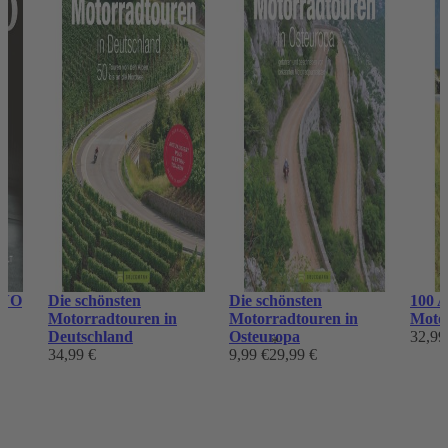
CVO
Die schönsten
Die schönsten
100 A
Motorradtouren in
Motorradtouren in
Moto
Deutschland
Osteuropa
32,99
*
34,99 €
9,99 €
29,99 €