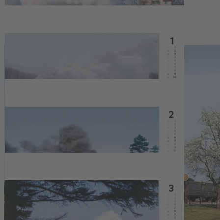
oder im Handel kaufen
Zur Wunschliste hinzufügen
Sofort lieferbar
Seltene Farbfotos aus den 1960er- und 1970er-Jahren zeigen in
traumhaften Motiven Dampflok-Legenden, berühmte Züge und
schwere Lasten.
28 Seiten, ca. 12 Abbildungen, Format 49,0 x 34,0 cm,
Spiralbindung .
Beschreibung
Dieser großformatige Kalender erweckt die Blütezeit des
Dampfbetriebs bei der Deutschen Bundesbahn der 1960er- und
1970er-Jahre in fantastischen Bildern zum Leben. Viele der Fotos
stammen von Jürgen Nelkenbrecher, der für seine eindrucksvollen
Farbaufnahmen bekannt ist. Dampflok-Legenden sind unter
Volldampf u.a. vor berühmten Schnellzügen oder schweren
Güterfuhren zu sehen – und laden ein zu einer nostalgischen
Zeitreise.
Details
Wir haben andere Produkte gefunden, die Ihnen gefallen
könnten!