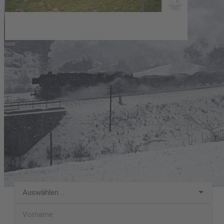
Melden Sie sich jetzt für unseren
kostenlosen Newsletter an!
Verpassen Sie keine wichtigen Informationen mehr und erhalten
Sie
exklusive Inhalte
,
Angebote
und
Neuigkeiten
mit unserem
kostenlosen Newsletter. Mit unserem Newsletter versorgen wir
Sie mit allem, was Ihr Herz höherschlagen lässt:
spannende
Neuerscheinungen
,
Preis-Aktionen
,
Gewinnspiele und
vielem mehr
. Melden Sie sich jetzt unverbindlich und kostenlos
zu unserem Newsletter an. Den Newsletter können Sie jederzeit
wieder abbestellen.